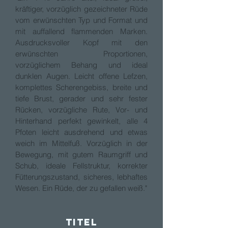
kräftiger, vorzüglich gezeichneter Rüde
vom erwünschten Typ und Format und
mit auffallend flammenden Marken.
Ausdrucksvoller Kopf mit den
erwünschten Proportionen,
vorzüglichem Behang und ideal
dunklen Augen. Leicht offene Lefzen,
komplettes Scherengebiss, breite und
tiefe Brust, gerader und sehr fester
Rücken, vorzügliche Rute, Vor- und
Hinterhand perfekt gewinkelt, alle 4
Pfoten leicht ausdrehend und etwas
weich im Mittelfuß. Vorzüglich in der
Bewegung, mit gutem Raumgriff und
Schub, ideale Fellstruktur, korrekter
Fütterungszustand, sicheres, lebhaftes
Wesen. Ein Rüde, der zu gefallen weiß."
Titel