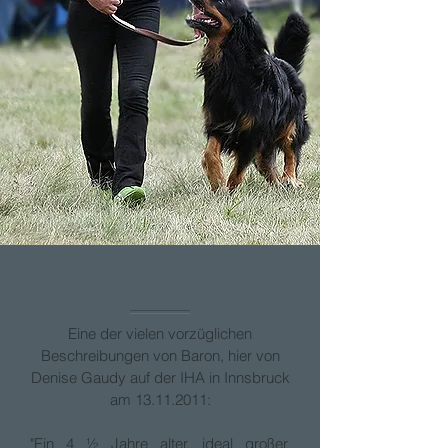
Richterbericht
Eine der vielen vorzüglichen
Beschreibungen von Baron, hier von
Denise Gaudy auf der IHA in Innsbruck
am
13.11.2011
:
"Ein 4 ½ Jahre alter, ideal großer,